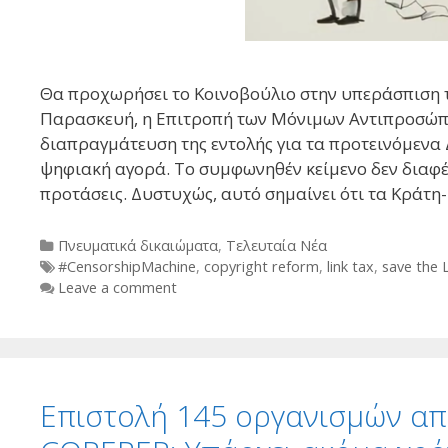
Θα προχωρήσει το Κοινοβούλιο στην υπεράσπιση 
Παρασκευή, η Επιτροπή των Μόνιμων Αντιπροσώπ
διαπραγμάτευση της εντολής για τα προτεινόμενα 
ψηφιακή αγορά. Το συμφωνηθέν κείμενο δεν διαφέρ
προτάσεις. Δυστυχώς, αυτό σημαίνει ότι τα Κράτ
Categories
Πνευματικά δικαιώματα
,
Τελευταία Νέα
Tags
#CensorshipMachine
,
copyright reform
,
link tax
,
save the 
Leave a comment
Επιστολή 145 οργανισμών απ