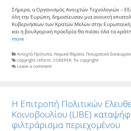
Σήμερα, ο Οργανισμός Ανοιχτών Τεχνολογιών – ΕΕ
όλη την Ευρώπη, δημοσίευσαν μια ανοικτή επιστ
Κυβερνήσεων των Κρατών Μελών στην Ευρωπαϊκή 
και η βουλγαρική προεδρία θα πιέσει όλα τα κράτη
more
Categories
Ανοιχτά Πρότυπα
,
Νομικά θέματα
,
Πνευματικά δικαιώματ
Tags
copyright reform
,
COREPER
,
fix copyright
Leave a comment
H Επιτροπή Πολιτικών Ελευθ
Κοινοβουλίου (LIBE) καταψήφι
φιλτράρισμα περιεχομένου