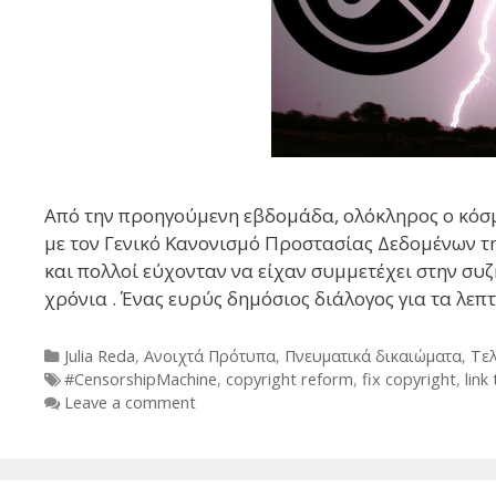
Από την προηγούμενη εβδομάδα, ολόκληρος ο κόσμ
με τον Γενικό Κανονισμό Προστασίας Δεδομένων της
και πολλοί εύχονταν να είχαν συμμετέχει στην συ
χρόνια . Ένας ευρύς δημόσιος διάλογος για τα λε
Categories
Julia Reda
,
Ανοιχτά Πρότυπα
,
Πνευματικά δικαιώματα
,
Τε
Tags
#CensorshipMachine
,
copyright reform
,
fix copyright
,
link
Leave a comment