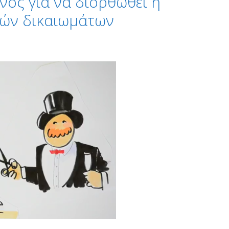
ος για να διορθωθεί η
κών δικαιωμάτων