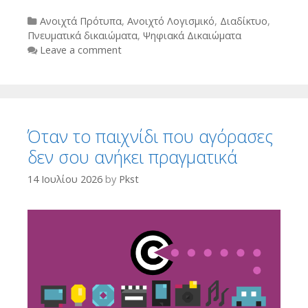
Categories
Ανοιχτά Πρότυπα
,
Ανοιχτό Λογισμικό
,
Διαδίκτυο
,
Πνευματικά δικαιώματα
,
Ψηφιακά Δικαιώματα
Leave a comment
Όταν το παιχνίδι που αγόρασες
δεν σου ανήκει πραγματικά
14 Ιουλίου 2026
by
Pkst