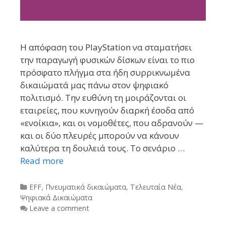
Η απόφαση του PlayStation να σταματήσει
την παραγωγή φυσικών δίσκων είναι το πιο
πρόσφατο πλήγμα στα ήδη συρρικνωμένα
δικαιώματά μας πάνω στον ψηφιακό
πολιτισμό. Την ευθύνη τη μοιράζονται οι
εταιρείες, που κυνηγούν διαρκή έσοδα από
«ενοίκια», και οι νομοθέτες, που αδρανούν —
και οι δύο πλευρές μπορούν να κάνουν
καλύτερα τη δουλειά τους. Το σενάριο …
Read more
Categories
EFF
,
Πνευματικά δικαιώματα
,
Τελευταία Νέα
,
Ψηφιακά Δικαιώματα
Leave a comment