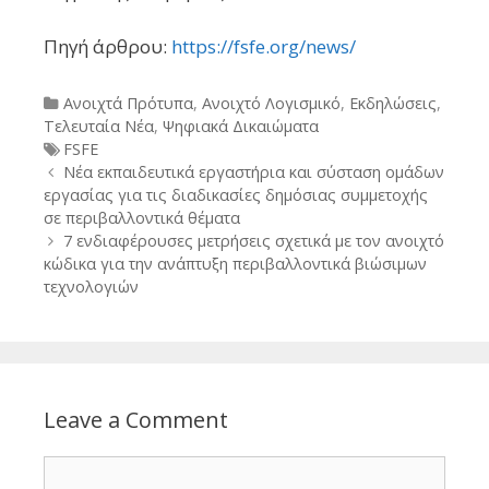
Πηγή άρθρου:
https://fsfe.org/news/
Categories
Ανοιχτά Πρότυπα
,
Ανοιχτό Λογισμικό
,
Εκδηλώσεις
,
Τελευταία Νέα
,
Ψηφιακά Δικαιώματα
Tags
FSFE
Post
Νέα εκπαιδευτικά εργαστήρια και σύσταση ομάδων
navigation
εργασίας για τις διαδικασίες δημόσιας συμμετοχής
σε περιβαλλοντικά θέματα
7 ενδιαφέρουσες μετρήσεις σχετικά με τον ανοιχτό
κώδικα για την ανάπτυξη περιβαλλοντικά βιώσιμων
τεχνολογιών
Leave a Comment