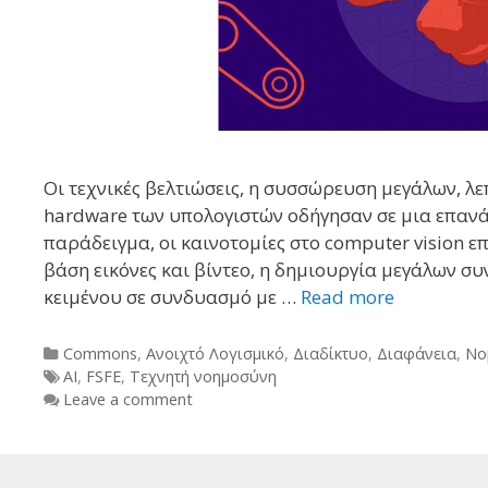
Οι τεχνικές βελτιώσεις, η συσσώρευση μεγάλων, 
hardware των υπολογιστών οδήγησαν σε μια επανάσ
παράδειγμα, οι καινοτομίες στο computer vision
βάση εικόνες και βίντεο, η δημιουργία μεγάλων σ
κειμένου σε συνδυασμό με …
Read more
Categories
Commons
,
Ανοιχτό Λογισμικό
,
Διαδίκτυο
,
Διαφάνεια
,
Νο
Tags
AI
,
FSFE
,
Τεχνητή νοημοσύνη
Leave a comment