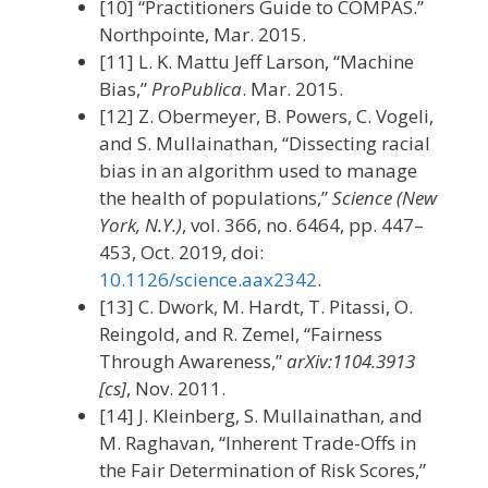
[10] “Practitioners Guide to COMPAS.”
Northpointe, Mar. 2015.
[11] L. K. Mattu Jeff Larson, “Machine
Bias,”
ProPublica
. Mar. 2015.
[12] Z. Obermeyer, B. Powers, C. Vogeli,
and S. Mullainathan, “Dissecting racial
bias in an algorithm used to manage
the health of populations,”
Science (New
York, N.Y.)
, vol. 366, no. 6464, pp. 447–
453, Oct. 2019, doi:
10.1126/science.aax2342
.
[13] C. Dwork, M. Hardt, T. Pitassi, O.
Reingold, and R. Zemel, “Fairness
Through Awareness,”
arXiv:1104.3913
[cs]
, Nov. 2011.
[14] J. Kleinberg, S. Mullainathan, and
M. Raghavan, “Inherent Trade-Offs in
the Fair Determination of Risk Scores,”