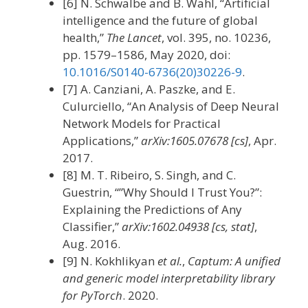
[6] N. Schwalbe and B. Wahl, “Artificial
intelligence and the future of global
health,”
The Lancet
, vol. 395, no. 10236,
pp. 1579–1586, May 2020, doi:
10.1016/S0140-6736(20)30226-9
.
[7] A. Canziani, A. Paszke, and E.
Culurciello, “An Analysis of Deep Neural
Network Models for Practical
Applications,”
arXiv:1605.07678 [cs]
, Apr.
2017.
[8] M. T. Ribeiro, S. Singh, and C.
Guestrin, “”Why Should I Trust You?”:
Explaining the Predictions of Any
Classifier,”
arXiv:1602.04938 [cs, stat]
,
Aug. 2016.
[9] N. Kokhlikyan
et al.
,
Captum: A unified
and generic model interpretability library
for PyTorch
. 2020.