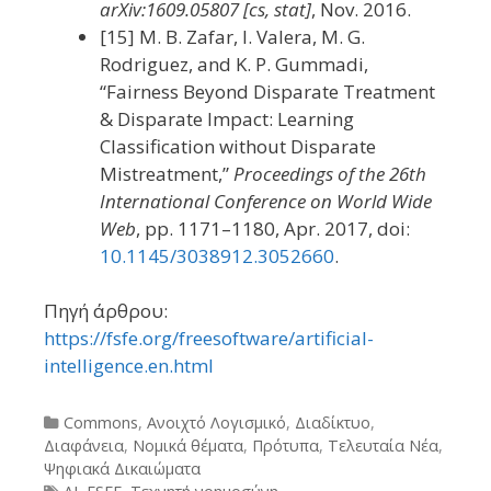
arXiv:1609.05807 [cs, stat]
, Nov. 2016.
[15] M. B. Zafar, I. Valera, M. G.
Rodriguez, and K. P. Gummadi,
“Fairness Beyond Disparate Treatment
& Disparate Impact: Learning
Classification without Disparate
Mistreatment,”
Proceedings of the 26th
International Conference on World Wide
Web
, pp. 1171–1180, Apr. 2017, doi:
10.1145/3038912.3052660
.
Πηγή άρθρου:
https://fsfe.org/freesoftware/artificial-
intelligence.en.html
Categories
Commons
,
Ανοιχτό Λογισμικό
,
Διαδίκτυο
,
Διαφάνεια
,
Νομικά θέματα
,
Πρότυπα
,
Τελευταία Νέα
,
Ψηφιακά Δικαιώματα
Tags