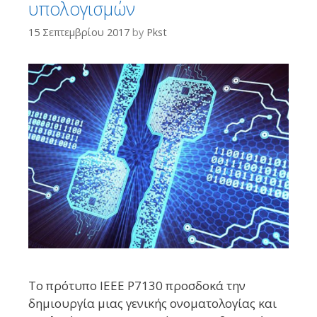
υπολογισμών
Στις 25 Ιουνίου 2026 έκλεισε η δημόσια διαβούλευση
(«Πρόσκληση υποβολής στοιχείων») της Ευρωπαϊκής Επιτροπής
15 Σεπτεμβρίου 2017
by
Pkst
για μια στοχευμένη νομοθετική πρωτοβουλία στον τομέα των
πνευματικών δικαιωμάτων, στην οποία κατατέθηκαν συνολικά 432
απαντήσεις. Η διαβούλευση αυτή σηματοδοτεί την επίσημη
έναρξη του επόμενου γύρου ευρωπαϊκής νομοθεσίας για το
copyright, με σημαντικότερο σκέλος της τη σχέση ανάμεσα στην
τεχνητή νοημοσύνη ...
Περισσότερα...
Tο πρότυπο IEEE P7130 προσδοκά την
δημιουργία μιας γενικής ονοματολογίας και