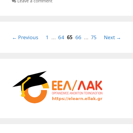
Leave a comment
Post
← Previous
1
…
64
65
66
…
75
Next →
navigation