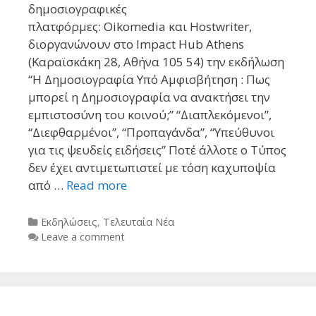
δημοσιογραφικές
πλατφόρμες: Oikomedia και Hostwriter,
διοργανώνουν στο Impact Hub Athens
(Καραϊσκάκη 28, Αθήνα 105 54) την εκδήλωση
“Η Δημοσιογραφία Υπό Αμφισβήτηση : Πως
μπορεί η Δημοσιογραφία να ανακτήσει την
εμπιστοσύνη του κοινού;” “Διαπλεκόμενοι”,
“Διεφθαρμένοι”, “Προπαγάνδα”, “Υπεύθυνοι
για τις ψευδείς ειδήσεις” Ποτέ άλλοτε ο Τύπος
δεν έχει αντιμετωπιστεί με τόση καχυποψία
από …
Read more
Categories
Εκδηλώσεις
,
Τελευταία Νέα
Leave a comment