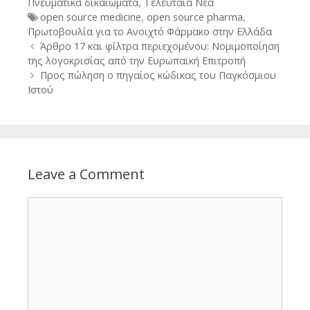
Πνευματικά δικαιώματα
,
Τελευταία Νέα
Tags
open source medicine
,
open source pharma
,
Πρωτοβουλία για το Ανοιχτό Φάρμακο στην Ελλάδα
Post
Άρθρο 17 και φίλτρα περιεχομένου: Νομιμοποίηση
navigation
της λογοκρισίας από την Ευρωπαϊκή Επιτροπή
Προς πώληση ο πηγαίος κώδικας του Παγκόσμιου
Ιστού
Leave a Comment