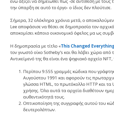
ενώ αξίζει να σημειωθεί πως -σε αντίθεση με τους
την ύπαρξη σε αυτό το έργο- ο ίδιος δεν πλούτισε.
Σήμερα, 32 ολόκληρα χρόνια μετά, ο αποκαλούμενο
Lee αποφάσισε να θέσει σε δημοπρασία τον αρχικό
αποκομίσει κάποιο οικονομικό όφελος μα ως συμβο
Η δημοπρασία με τίτλο «
This Changed Everythin
τον γνωστό οίκο Sotheby’s και θα λάβει χώρα από τι
Αντικείμενό της θα είναι ένα ψηφιακό αρχείο NFT, 
Περίπου 9.555 γραμμές κώδικα που γράφτηκ
Αυγούστου 1991 και αφορούν τις πρωταρχικέ
γλώσσα HTML, το πρωτόκολλο HTTP και τα UR
χρήσης. Όλα αυτά τα αρχεία διαθέτουν ημε
αυθεντικότητά τους.
Οπτικοποίηση της συγγραφής αυτού του κώδι
δευτερολέπτων.