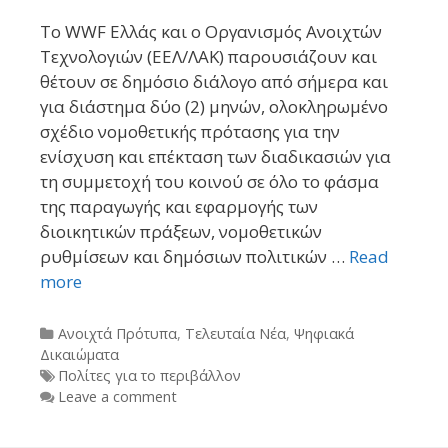
Το WWF Eλλάς και ο Οργανισμός Ανοιχτών
Τεχνολογιών (ΕΕΛ/ΛΑΚ) παρουσιάζουν και
θέτουν σε δημόσιο διάλογο από σήμερα και
για διάστημα δύο (2) μηνών, ολοκληρωμένο
σχέδιο νομοθετικής πρότασης για την
ενίσχυση και επέκταση των διαδικασιών για
τη συμμετοχή του κοινού σε όλο το φάσμα
της παραγωγής και εφαρμογής των
διοικητικών πράξεων, νομοθετικών
ρυθμίσεων και δημόσιων πολιτικών …
Read
more
Categories
Ανοιχτά Πρότυπα
,
Τελευταία Νέα
,
Ψηφιακά
Δικαιώματα
Tags
Πολίτες για το περιβάλλον
Leave a comment