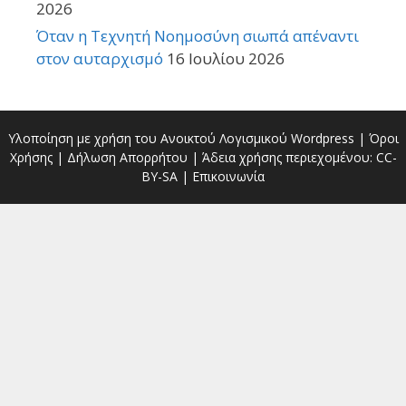
2026
Όταν η Τεχνητή Νοημοσύνη σιωπά απέναντι
στον αυταρχισμό
16 Ιουλίου 2026
Υλοποίηση με χρήση του Ανοικτού Λογισμικού
Wordpress
|
Όροι
Χρήσης
|
Δήλωση Απορρήτου
| Άδεια χρήσης περιεχομένου:
CC-
BY-SA
|
Επικοινωνία