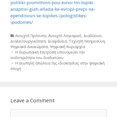
politiki-promithion-pou-evnoi-tin-topiki-
anaptixi-giati-ellada-ke-evropi-prepi-na-
ependisoun-se-topikes-ipologistikes-
ipodomes/
Categories
Ανοιχτά Πρότυπα
,
Ανοιχτό Λογισμικό
,
Διαδίκτυο
,
Διαλειτουργικότητα
,
Διαφάνεια
,
Τεχνητή Νοημοσύνη
,
Ψηφιακά Δικαιώματα
,
Ψηφιακή Κυριαρχία
Post
Η Ευρωπαϊκή Επιτροπή υπονομεύει την
navigation
ουδετερότητα του διαδικτύου
Η σιωπηλή απώλεια της ιδιοκτησίας στην ψηφιακή
εποχή
Leave a Comment