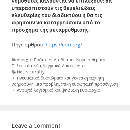
νομοθέτες καλούνται να επιλέξουν: θα
υπερασπιστούν τις θεμελιώδεις
ελευθερίες του διαδικτύου ή θα τις
αφήσουν να καταρρεύσουν υπό το
πρόσχημα της μεταρρύθμισης;
Πηγή άρθρου:
https://edri.org/
Categories
Ανοιχτά Πρότυπα
,
Διαδίκτυο
,
Νομικά θέματα
,
Τελευταία Νέα
,
Ψηφιακά Δικαιώματα
Tags
Net Neutrality
Post
Πνευματικά δικαιώματα και γενετική τεχνητή
navigation
νοημοσύνη: μια προβληματική ευρωπαϊκή προσέγγιση
Ανοιχτό λογισμικό και ψηφιακή κυριαρχία
Leave a Comment