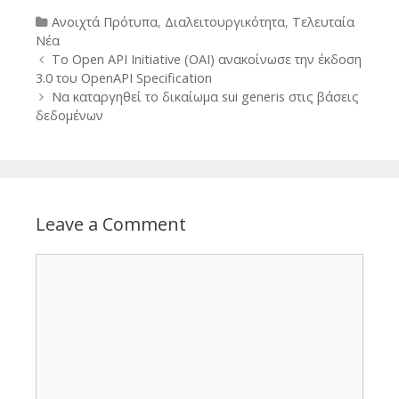
Categories
Ανοιχτά Πρότυπα
,
Διαλειτουργικότητα
,
Τελευταία
Νέα
Post
Το Open API Initiative (OAI) ανακοίνωσε την έκδοση
navigation
3.0 του OpenAPI Specification
Να καταργηθεί το δικαίωμα sui generis στις βάσεις
δεδομένων
Leave a Comment