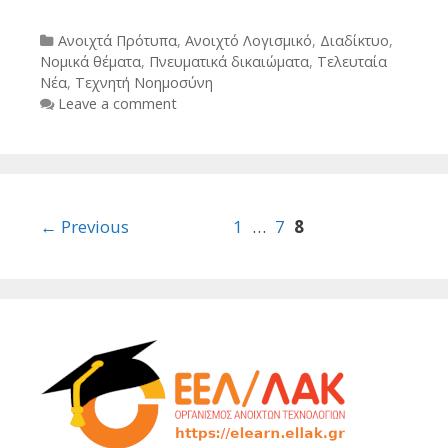
Categories
Ανοιχτά Πρότυπα
,
Ανοιχτό Λογισμικό
,
Διαδίκτυο
,
Νομικά θέματα
,
Πνευματικά δικαιώματα
,
Τελευταία
Νέα
,
Τεχνητή Νοημοσύνη
Leave a comment
Post
← Previous
1
…
7
8
navigation