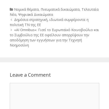
Categories
Νομικά θέματα
,
Πνευματικά δικαιώματα
,
Τελευταία
Νέα
,
Ψηφιακά Δικαιώματα
Post
Δημόσια στρατηγική, ιδιωτικά συμφέροντα: η
navigation
πολιτική ΤΝ της ΕΕ
«AI Omnibus»: Γιατί το Ευρωπαϊκό Κοινοβούλιο και
το Συμβούλιο της ΕΕ οφείλουν απορρίψουν την
αποδόμηση των εγγυήσεων για την Τεχνητή
Νοημοσύνη
Leave a Comment