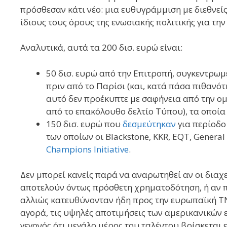
πρόσθεσαν κάτι νέο: μια ευθυγράμμιση με διεθνείς
ίδιους τους όρους της ενωσιακής πολιτικής για την
Αναλυτικά, αυτά τα 200 δισ. ευρώ είναι:
50 δισ. ευρώ από την Επιτροπή, συγκεντρω
πριν από το Παρίσι (και, κατά πάσα πιθανό
αυτό δεν προέκυπτε με σαφήνεια από την ομ
από το επακόλουθο δελτίο Τύπου), τα οποία
150 δισ. ευρώ που
δεσμεύτηκαν
για περίοδο 
των οποίων οι Blackstone, KKR, EQT, General
Champions Initiative
.
Δεν μπορεί κανείς παρά να αναρωτηθεί αν οι διαχ
αποτελούν όντως πρόσθετη χρηματοδότηση, ή αν πρ
αλλιώς κατευθύνονταν ήδη προς την ευρωπαϊκή ΤΝ
αγορά, τις υψηλές αποτιμήσεις των αμερικανικών ε
γεγονός ότι μεγάλο μέρος του ταλέντου βρίσκεται