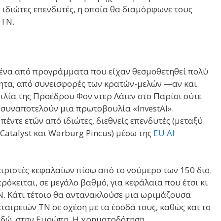
 ιδιώτες επενδυτές, η οποία θα διαμόρφωνε τους
 ΤΝ.
μένα από προγράμματα που είχαν θεσμοθετηθεί πολύ
τητα, από συνεισφορές των κρατών-μελών —αν και
ιλία της Προέδρου Φον ντερ Λάιεν στο Παρίσι ούτε
 συναποτελούν μια πρωτοβουλία «InvestAI».
πέντε ετών από ιδιώτες, διεθνείς επενδυτές (μεταξύ
 Catalyst και Warburg Pincus) μέσω της
EU AI
ειριστές κεφαλαίων πίσω από το νούμερο των 150 δισ.
όκειται, σε μεγάλο βαθμό, για κεφάλαια που έτσι κι
. Κάτι τέτοιο θα αντανακλούσε μια ωριμάζουσα
ταιρειών ΤΝ σε σχέση με τα έσοδά τους, καθώς και το
 εδώ, στην Ευρώπη. Η χρηματοδότηση