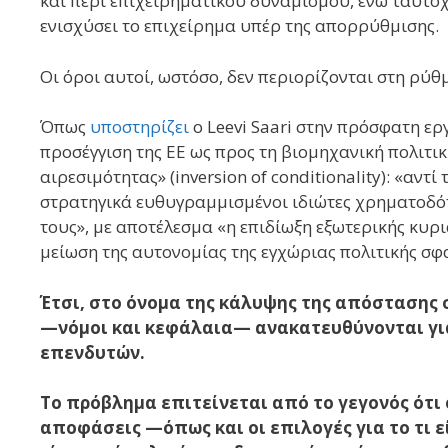
και περί επιχειρηματικού δυναμισμού, ενώ ταυτόχ
ενισχύσει το επιχείρημα υπέρ της απορρύθμισης.
Οι όροι αυτοί, ωστόσο, δεν περιορίζονται στη ρύθμ
Όπως
υποστηρίζει
ο Leevi Saari στην πρόσφατη ερ
προσέγγιση της ΕΕ ως προς τη βιομηχανική πολιτικ
αιρεσιμότητας» (inversion of conditionality): «αντ
στρατηγικά ευθυγραμμισμένοι ιδιώτες χρηματοδότ
τους», με αποτέλεσμα «η επιδίωξη εξωτερικής κυρι
μείωση της αυτονομίας της εγχώριας πολιτικής σφ
Έτσι, στο όνομα της κάλυψης της απόστασης 
—νόμοι και κεφάλαια— ανακατευθύνονται για
επενδυτών.
Το πρόβλημα επιτείνεται από το γεγονός ότι 
αποφάσεις —όπως και οι επιλογές για το τι 