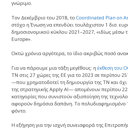
γνώριμο.
Τον Δεκέμβριο του 2018, το
Coordinated Plan on Art
στόχο η Ένωση να επενδύει τουλάχιστον 1 δισ. ευρ
δημοσιονομικού κύκλου 2021–2027, «ιδίως μέσω τ
Europe».
Οκτώ χρόνια αργότερα, το ίδιο ακριβώς ποσό ανα
Για να πάρουμε μια τάξη μεγέθους: η
έκθεση του Ο
ΤΝ στις 27 χώρες της ΕΕ για το 2023 σε περίπου 2
—που χρηματοδοτεί τη δημιουργία της ΤΝ και όχι τ
της στρατηγικής Apply AI— απομένουν περίπου 224
κατηγορίες που συνιστούν αξιοποίηση της τεχνολογ
αφορούν δημόσια δαπάνη. Το πολυδιαφημισμένο 1 
φόντο.
Η εξήγηση για την ισχνή συνεισφορά της Επιτροπής