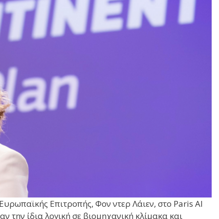
Ευρωπαϊκής Επιτροπής, Φον ντερ Λάιεν, στο Paris AI
 την ίδια λογική σε βιομηχανική κλίμακα και