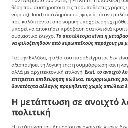
Τον Νοέμβριο του 2025, η Privatim, η διάσκεψη τ
θέση που αυστηροποιεί τις προϋποθέσεις χρήσης
νέφους(cloud) από δημόσιους φορείς, όταν εμπλέ
που καλύπτονται από νομική υποχρέωση εχεμύθεια
μπορεί να αποκτήσει πρόσβαση στα κλειδιά κρυπτ
ουσιαστικό έλεγχο.
Το αποτέλεσμα είναι η μετάβα
να φιλοξενηθούν από ευρωπαϊκούς παρόχους με με
Για την Ελλάδα, η αξία του παραδείγματος δεν είνα
αξιοποιήσει τη λογική της: η συμμόρφωση και η λ
αλλά με αρχιτεκτονική επιλογή.
Εκεί, το ανοιχτό λ
επιτρέπει επιθεώρηση κώδικα, τεκμηριωμένες ρο
δυνατότητα αλλαγής προμηθευτή χωρίς απώλεια λ
Η μετάπτωση σε ανοιχτό λ
πολιτική
Η μετάπτωση του Δημοσίου σε ανοιχτές λύσεις δεν