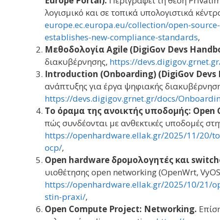
Europe Portal).
Περιγράφει τη θέση Privatim
λογισμικό και σε τοπικά υπολογιστικά κέντρ
europe.ec.europa.eu/collection/open-source-
establishes-new-compliance-standards
,
Μεθοδολογία Agile (DigiGov Devs Handb
διακυβέρνησης,
https://devs.digigov.grnet.gr
Introduction (Onboarding) (DigiGov Devs
ανάπτυξης για έργα ψηφιακής διακυβέρνηση
https://devs.digigov.grnet.gr/docs/Onboardin
Το όραμα της ανοικτής υποδομής: Open 
πώς συνδέονται με ανθεκτικές υποδομές στ
https://openhardware.ellak.gr/2025/11/20/t
ocp/
,
Open hardware δρομολογητές και switch
υιοθέτησης open networking (OpenWrt, VyOS,
https://openhardware.ellak.gr/2025/10/21/o
stin-praxi/
,
Open Compute Project: Networking.
Επίση