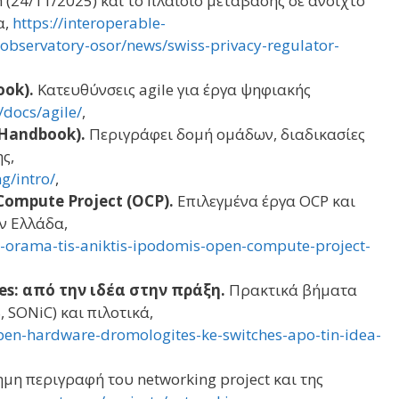
 (24/11/2025) και το πλαίσιο μετάβασης σε ανοιχτό
α,
https://interoperable-
observatory-osor/news/swiss-privacy-regulator-
ook).
Κατευθύνσεις agile για έργα ψηφιακής
/docs/agile/
,
 Handbook).
Περιγράφει δομή ομάδων, διαδικασίες
ς,
g/intro/
,
Compute Project (OCP).
Επιλεγμένα έργα OCP και
ην Ελλάδα,
o-orama-tis-aniktis-ipodomis-open-compute-project-
es: από την ιδέα στην πράξη.
Πρακτικά βήματα
 SONiC) και πιλοτικά,
pen-hardware-dromologites-ke-switches-apo-tin-idea-
μη περιγραφή του networking project και της