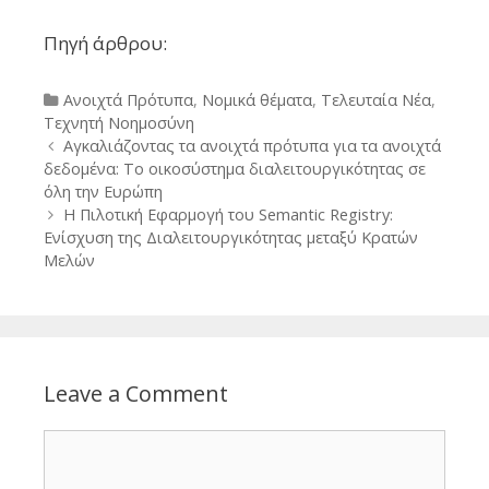
Πηγή άρθρου:
Categories
Ανοιχτά Πρότυπα
,
Νομικά θέματα
,
Τελευταία Νέα
,
Τεχνητή Νοημοσύνη
Post
Αγκαλιάζοντας τα ανοιχτά πρότυπα για τα ανοιχτά
navigation
δεδομένα: Το οικοσύστημα διαλειτουργικότητας σε
όλη την Ευρώπη
Η Πιλοτική Εφαρμογή του Semantic Registry:
Ενίσχυση της Διαλειτουργικότητας μεταξύ Κρατών
Μελών
Leave a Comment