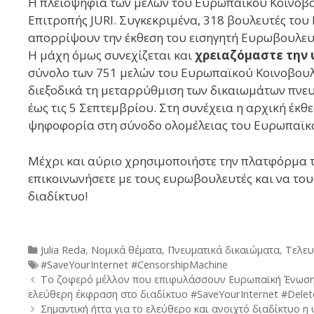
Η πλειοψηφία των μελών του Ευρωπαϊκού Κοινοβο
Επιτροπής JURI. Συγκεκριμένα, 318 βουλευτές τ
απορρίψουν την έκθεση του εισηγητή Ευρωβουλευτή 
Η μάχη όμως συνεχίζεται και
χρειαζόμαστε την 
σύνολο των 751 μελών του Ευρωπαϊκού Κοινοβουλί
διεξοδικά τη μεταρρύθμιση των δικαιωμάτων πνευμ
έως τις 5 Σεπτεμβρίου. Στη συνέχεια η αρχική έκθε
ψηφοφορία στη σύνοδο ολομέλειας του Ευρωπαϊκο
Μέχρι και αύριο χρησιμοποιήστε την πλατφόρμα 
επικοινωνήσετε με τους ευρωβουλευτές και να του
διαδίκτυο!
Categories
Julia Reda
,
Νομικά θέματα
,
Πνευματικά δικαιώματα
,
Τελευ
Tags
#SaveYourInternet #CensorshipMachine
Post
Το ζοφερό μέλλον που επιφυλάσσουν Ευρωπαϊκή Ένωση κ
navigation
ελεύθερη έκφραση στο διαδίκτυο #SaveYourInternet #Delet
Σημαντική ήττα για το ελεύθερο και ανοιχτό διαδίκτυο 