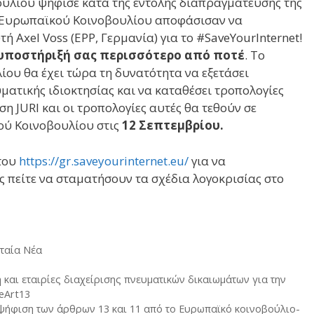
υλίου ψήφισε κατά της εντολής διαπραγμάτευσης της
ου Ευρωπαϊκού Κοινοβουλίου αποφάσισαν να
Axel Voss (EPP, Γερμανία) για το #SaveYourInternet!
υποστήριξή σας περισσότερο από ποτέ
. Το
ου θα έχει τώρα τη δυνατότητα να εξετάσει
ατικής ιδιοκτησίας και να καταθέσει τροπολογίες
ση JURI και οι τροπολογίες αυτές θα τεθούν σε
ύ Κοινοβουλίου στις
12 Σεπτεμβρίου.
του
https://gr.saveyourinternet.eu/
για να
ς πείτε να σταματήσουν τα σχέδια λογοκρισίας στο
ταία Νέα
αι εταιρίες διαχείρισης πνευματικών δικαιωμάτων για την
eArt13
η ψήφιση των άρθρων 13 και 11 από το Ευρωπαϊκό κοινοβούλιο-