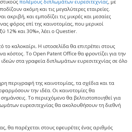
αστικούς
πολέμους διπλωμάτων ευρεσιτεχνίας
, με
οδίζουν ακόμη και τις μεγαλύτερες εταιρείες.
ι ακριβή, και εμποδίζει τις μικρές και μεσαίες
ένας φόρος επί της καινοτομίας, που μερικοί
ύ 12% και 30%», λέει ο Questier.
ό το καλοκαίρι. Η ιστοσελίδα θα επιτρέπει στους
α κόστος. Το Open Patent Office θα φροντίζει για την
ν ιδεών στα γραφεία διπλωμάτων ευρεσιτεχνίας σε όλο
ήρη περιγραφή της καινοτομίας, τα σχέδια και τα
εφαρμόσουν την ιδέα. Οι καινοτομίες θα
σημάνσεις. Το περιεχόμενο θα βελτιστοποιηθεί για
πλωμάτων ευρεσιτεχνίας θα ακολουθήσουν τη διεθνή
ας, θα παρέχεται στους εφευρέτες ένας αριθμός