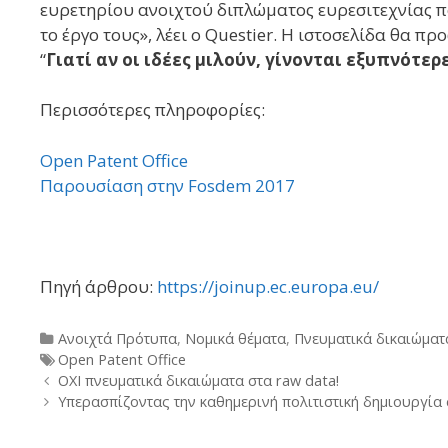
ευρετηρίου ανοιχτού διπλώματος ευρεσιτεχνίας 
το έργο τους», λέει ο Questier. Η ιστοσελίδα θα πρ
“
Γιατί αν οι ιδέες μιλούν, γίνονται εξυπνότερ
Περισσότερες πληροφορίες:
Open Patent Office
Παρουσίαση στην Fosdem 2017
Πηγή άρθρου:
https://joinup.ec.europa.eu/
Categories
Ανοιχτά Πρότυπα
,
Νομικά θέματα
,
Πνευματικά δικαιώματ
Tags
Open Patent Office
Post
ΟΧΙ πνευματικά δικαιώματα στα raw data!
navigation
Υπερασπίζοντας την καθημερινή πολιτιστική δημιουργία 