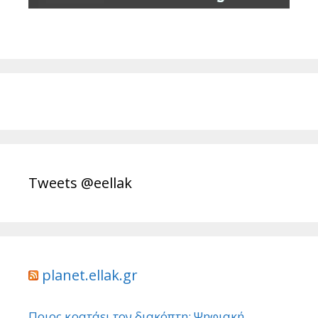
Tweets @eellak
planet.ellak.gr
Ποιος κρατάει τον διακόπτη; Ψηφιακή