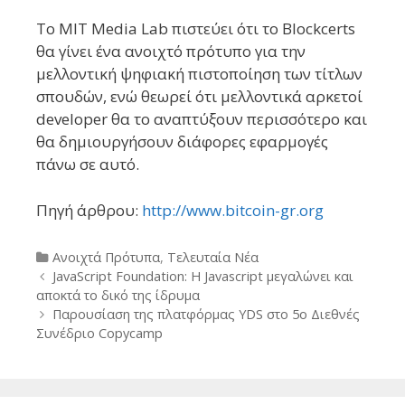
To MIT Media Lab πιστεύει ότι το Blockcerts
θα γίνει ένα ανοιχτό πρότυπο για την
μελλοντική ψηφιακή πιστοποίηση των τίτλων
σπουδών, ενώ θεωρεί ότι μελλοντικά αρκετοί
developer θα το αναπτύξουν περισσότερο και
θα δημιουργήσουν διάφορες εφαρμογές
πάνω σε αυτό.
Πηγή άρθρου:
http://www.bitcoin-gr.org
Categories
Ανοιχτά Πρότυπα
,
Τελευταία Νέα
Post
JavaScript Foundation: Η Javascript μεγαλώνει και
navigation
αποκτά το δικό της ίδρυμα
Παρουσίαση της πλατφόρμας YDS στο 5ο Διεθνές
Συνέδριο Copycamp