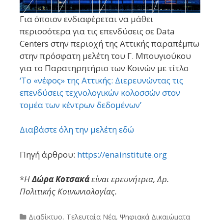
Για όποιον ενδιαφέρεται να μάθει
περισσότερα για τις επενδύσεις σε Data
Centers στην περιοχή της Αττικής παραπέμπω
στην πρόσφατη μελέτη του Γ. Μπουγιούκου
για το Παρατηρητήριο των Κοινών με τίτλο
‘Το «νέφος» της Αττικής: Διερευνώντας τις
επενδύσεις τεχνολογικών κολοσσών στον
τομέα των κέντρων δεδομένων’
Διαβάστε όλη την μελέτη εδώ
Πηγή άρθρου:
https://enainstitute.org
*
Η
Δώρα Κοτσακά
είναι ερευνήτρια, Δρ.
Πολιτικής Κοινωνιολογίας.
Categories
Διαδίκτυο
,
Τελευταία Νέα
,
Ψηφιακά Δικαιώματα